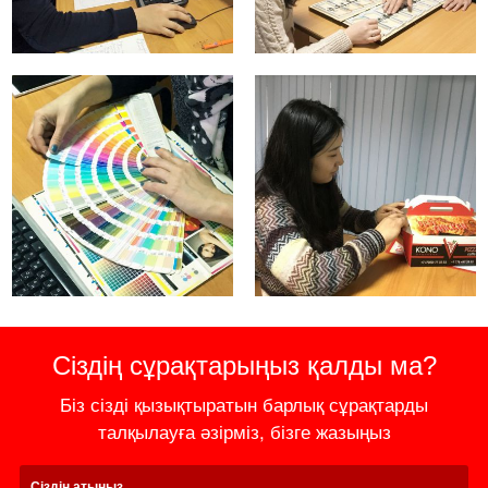
Сіздің сұрақтарыңыз қалды ма?
Біз сізді қызықтыратын барлық сұрақтарды
талқылауға әзірміз, бізге жазыңыз
Сіздің атыңыз