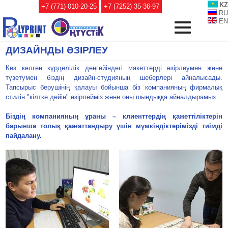
KZ
+7 (771) 010-20-25
+7 (7252) 35-36-97
RU
EN
ДИЗАЙНДЫ ӘЗІРЛЕУ
Кез келген күрделілік деңгейіндегі макеттерді әзірлеумен және
түзетумен біздің дизайн-студияның шеберлері айналысады.
Тапсырыс берушінің қалауы бойынша біз компанияның фирмалық
стилін "кілтке дейін" әзірлейміз және оны шындыққа айналдырамыз.
Біздің компанияның ұраны – клиенттердің қажеттіліктерін
барынша толық қаағаттандыру үшін мүмкіндіктерімізді тиімді
пайдалану.